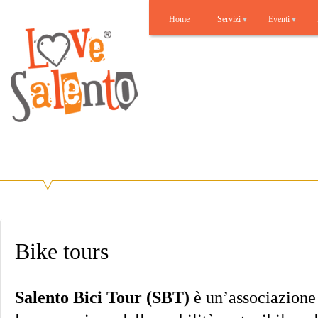
Home
Servizi
Eventi
Lovesalento
Benvenuti su Lovesalento!
Bike tours
Salento Bici Tour (SBT)
è un’associazione