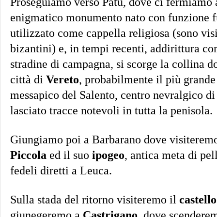
Proseguiamo verso Patù, dove ci fermiamo a
enigmatico monumento nato con funzione fu
utilizzato come cappella religiosa (sono visi
bizantini) e, in tempi recenti, addirittura c
stradine di campagna, si scorge la collina d
città di
Vereto
, probabilmente il più grand
messapico del Salento, centro nevralgico d
lasciato tracce notevoli in tutta la penisola.
Giungiamo poi a Barbarano dove visiteremo 
Piccola
ed il suo
ipogeo
, antica meta di pel
fedeli diretti a Leuca.
Sulla stada del ritorno visiteremo il
castell
giunegeremo a
Castrigano
, dove scenderem