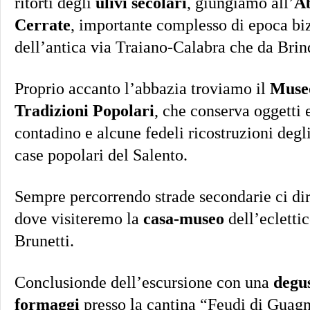
ritorti degli
ulivi secolari
, giungiamo all’
Ab
Cerrate
, importante complesso di epoca biz
dell’antica via Traiano-Calabra che da Brind
Proprio accanto l’abbazia troviamo il
Museo
Tradizioni Popolari
, che conserva oggetti 
contadino e alcune fedeli ricostruzioni degl
case popolari del Salento.
Sempre percorrendo strade secondarie ci d
dove visiteremo la
casa-museo
dell’eclettic
Brunetti.
Conclusionde dell’escursione con una
degus
formaggi
presso la cantina “Feudi di Guag