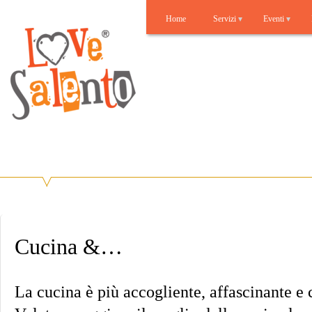
Home
Servizi
Eventi
Lovesalento
Benvenuti su Lovesalento!
Cucina &…
La cucina è più accogliente, affascinante e 