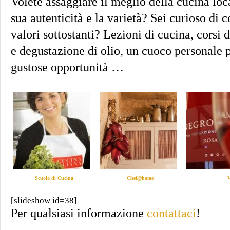
Volete assaggiare il meglio della cucina loca
sua autenticità e la varietà? Sei curioso di c
valori sottostanti? Lezioni di cucina, corsi 
e degustazione di olio, un cuoco personale p
gustose opportunità …
Scuola di Cucina
Chef@home
V
[slideshow id=38]
Per qualsiasi informazione
contattaci
!