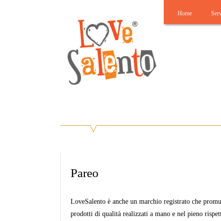
Home
Serv
Lovesalento
Benvenuti su Lovesalento!
Pareo
LoveSalento è anche un marchio registrato che promuov
prodotti di qualità realizzati a mano e nel pieno rispe