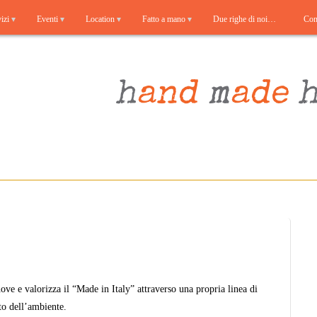
izi
Eventi
Location
Fatto a mano
Due righe di noi…
Cont
e e valorizza il “Made in Italy” attraverso una propria linea di
tto dell’ambiente.