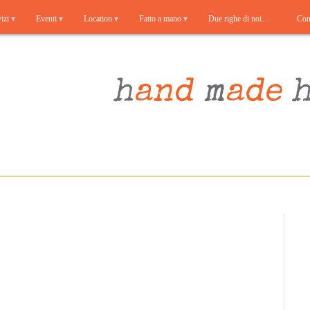
izi
Eventi
Location
Fatto a mano
Due righe di noi…
Cont