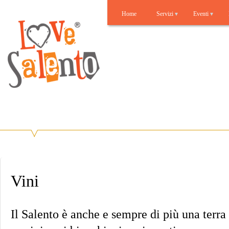
Home
Servizi
Eventi
Lovesalento
Benvenuti su Lovesalento!
Vini
Il Salento è anche e sempre di più una terra d