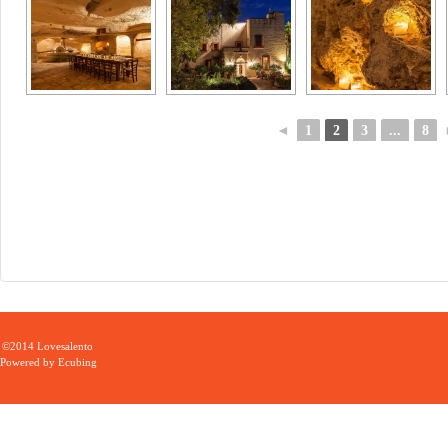
◄
1
2
3
...
8
©2014 Lovesalento
Powered by
Ecubing